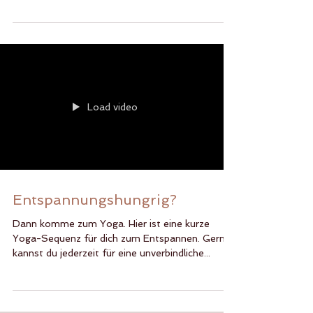
Verschenke Entspannung für deine Familie und
Freunde. Oder lasse dir doch einmal einen Yoga-
Gutschein schenken. Der Yoga-Gutschein ist...
Load video
Entspannungshungrig?
Dann komme zum Yoga. Hier ist eine kurze
Yoga-Sequenz für dich zum Entspannen. Gern
kannst du jederzeit für eine unverbindliche...